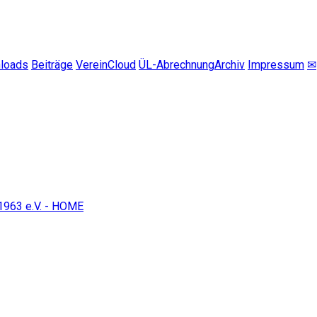
loads
Beiträge
VereinCloud
ÜL-Abrechnung
Archiv
Impressum
✉