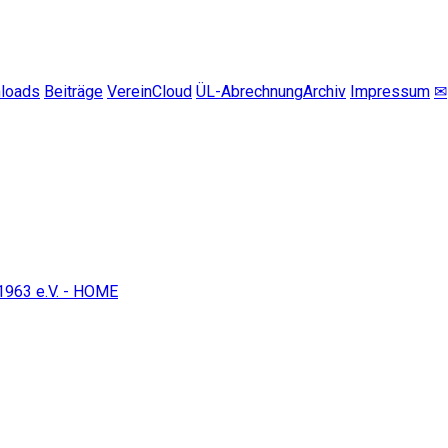
loads
Beiträge
VereinCloud
ÜL-Abrechnung
Archiv
Impressum
✉