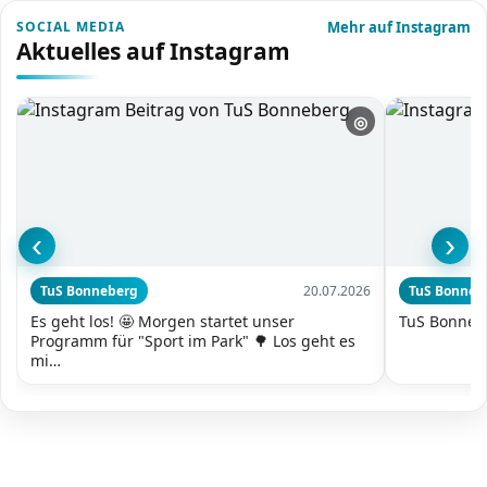
SOCIAL MEDIA
Mehr auf Instagram
Aktuelles auf Instagram
◎
‹
›
TuS Bonneberg
20.07.2026
TuS Bonneb
Es geht los! 🤩 Morgen startet unser
TuS Bonneb
Programm für "Sport im Park" 🌳 Los geht es
mi…