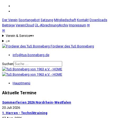
Der Verein
Sportangebot
Satzung
Mitgliedschaft
Kontakt
Downloads
Beiträge
VereinCloud
ÜL-Abrechnung
Archiv
Impressum
✉
✉
Verein & Service
▾
×
⌕
×
Förderer des TuS Bonneberg
info@tus-bonneberg.de
Suchen
Hauptmenü
Aktuelle Termine
Sommerferien 2026 Nordrhein-Westfalen
20 Juli 2026
1. Herren - Techniktraining