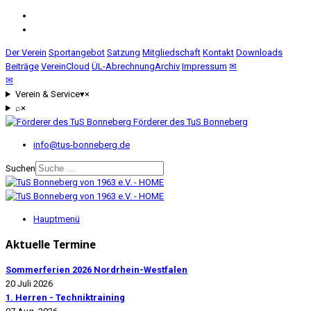
Der Verein
Sportangebot
Satzung
Mitgliedschaft
Kontakt
Downloads
Beiträge
VereinCloud
ÜL-Abrechnung
Archiv
Impressum
✉
✉
Verein & Service
▾
×
⌕
×
Förderer des TuS Bonneberg
info@tus-bonneberg.de
Suchen
Hauptmenü
Aktuelle Termine
Sommerferien 2026 Nordrhein-Westfalen
20 Juli 2026
1. Herren - Techniktraining